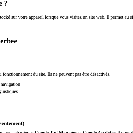
e ?
stocké sur votre appareil lorsque vous visitez un site web. Il permet au 
eerbee
 fonctionnement du site. Ils ne peuvent pas être désactivés.
 navigation
guistiques
nsentement)
ère, nous chargeons
Google Tag Manager
et
Google Analytics 4
pour de