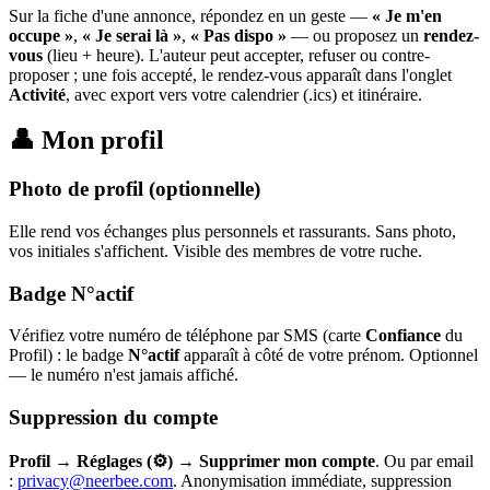
Sur la fiche d'une annonce, répondez en un geste —
« Je m'en
occupe »
,
« Je serai là »
,
« Pas dispo »
— ou proposez un
rendez-
vous
(lieu + heure). L'auteur peut accepter, refuser ou contre-
proposer ; une fois accepté, le rendez-vous apparaît dans l'onglet
Activité
, avec export vers votre calendrier (.ics) et itinéraire.
👤 Mon profil
Photo de profil (optionnelle)
Elle rend vos échanges plus personnels et rassurants. Sans photo,
vos initiales s'affichent. Visible des membres de votre ruche.
Badge N°actif
Vérifiez votre numéro de téléphone par SMS (carte
Confiance
du
Profil) : le badge
N°actif
apparaît à côté de votre prénom. Optionnel
— le numéro n'est jamais affiché.
Suppression du compte
Profil
→
Réglages (⚙)
→
Supprimer mon compte
. Ou par email
:
privacy@neerbee.com
. Anonymisation immédiate, suppression