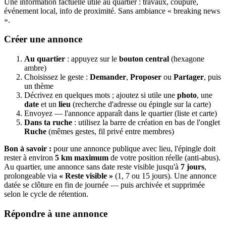
Une information factuelle utile au quartier : travaux, coupure,
événement local, info de proximité. Sans ambiance « breaking news
».
Créer une annonce
Au quartier
: appuyez sur le
bouton central
(hexagone
ambre)
Choisissez le geste :
Demander
,
Proposer
ou
Partager
, puis
un thème
Décrivez en quelques mots ; ajoutez si utile une
photo
, une
date
et un
lieu
(recherche d'adresse ou épingle sur la carte)
Envoyez — l'annonce apparaît dans le quartier (liste et carte)
Dans ta ruche
: utilisez la barre de création en bas de l'onglet
Ruche
(mêmes gestes, fil privé entre membres)
Bon à savoir :
pour une annonce publique avec lieu, l'épingle doit
rester à environ
5 km maximum
de votre position réelle (anti-abus).
Au quartier, une annonce sans date reste visible jusqu'à
7 jours
,
prolongeable via
« Reste visible »
(1, 7 ou 15 jours). Une annonce
datée se clôture en fin de journée — puis archivée et supprimée
selon le cycle de rétention.
Répondre à une annonce