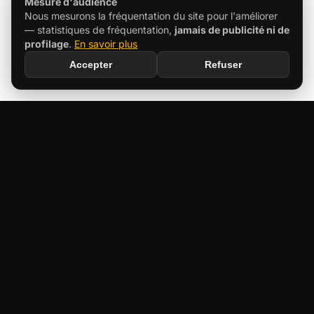
Mesure d'audience
Nous mesurons la fréquentation du site pour l'améliorer
— statistiques de fréquentation,
jamais de publicité ni de
profilage
.
En savoir plus
Accepter
Refuser
©
2026
neerbee. Tous droits réservés.
Aide
FAQ
Blog
À propos
Charte d'utilisation
Confidentialité